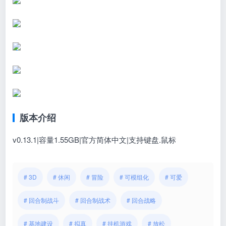
版本介绍
v0.13.1|容量1.55GB|官方简体中文|支持键盘.鼠标
# 3D
# 休闲
# 冒险
# 可模组化
# 可爱
# 回合制战斗
# 回合制战术
# 回合战略
# 基地建设
# 拟真
# 挂机游戏
# 放松