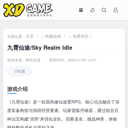
主页
/
电脑游戏
/
免费专区
当前位置：
>
>
>
九霄仙途/Sky Realm Idle
游戏来源：网友投递
更新时间：2026-07-09 14:37
收藏
游戏介绍
《九霄仙途》是一款国风修仙放置RPG。核心玩法融合了深
度装备构筑与洞府经营要素。玩家需炼丹锻器，通过组合百
种法宝构建“灵阵”来强化全队。招募道友，挑战神兽，体验
硬核数值成长与渡劫飞升