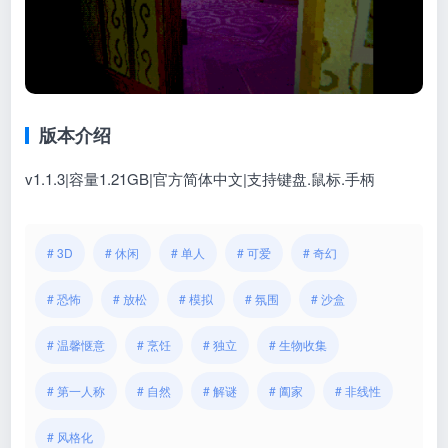
版本介绍
v1.1.3|容量1.21GB|官方简体中文|支持键盘.鼠标.手柄
# 3D
# 休闲
# 单人
# 可爱
# 奇幻
# 恐怖
# 放松
# 模拟
# 氛围
# 沙盒
# 温馨惬意
# 烹饪
# 独立
# 生物收集
# 第一人称
# 自然
# 解谜
# 阖家
# 非线性
# 风格化