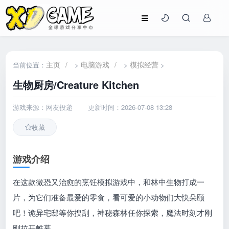
主页
/
电脑游戏
/
模拟经营
当前位置：
>
>
>
生物厨房/Creature Kitchen
游戏来源：网友投递
更新时间：2026-07-08 13:28
收藏
游戏介绍
在这款微恐又治愈的烹饪模拟游戏中，和林中生物打成一
片，为它们准备最爱的零食，看可爱的小动物们大快朵颐
吧！诡异宅邸等你搜刮，神秘森林任你探索，魔法时刻才刚
刚拉开帷幕。