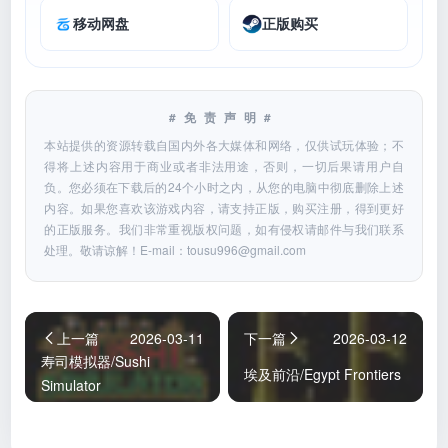
移动网盘
正版购买
#免责声明#
本站提供的资源转载自国内外各大媒体和网络，仅供试玩体验；不
得将上述内容用于商业或者非法用途，否则，一切后果请用户自
负。您必须在下载后的24个小时之内，从您的电脑中彻底删除上述
内容。如果您喜欢该游戏内容，请支持正版，购买注册，得到更好
的正版服务。我们非常重视版权问题，如有侵权请邮件与我们联系
处理。敬请谅解！E-mail：
tousu996@gmail.com
上一篇
2026-03-11
下一篇
2026-03-12
寿司模拟器/Sushi
埃及前沿/Egypt Frontiers
Simulator