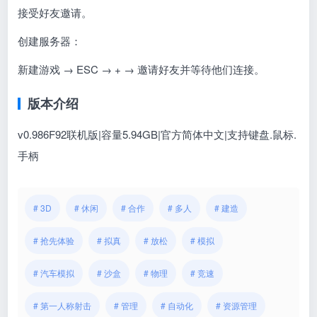
接受好友邀请。
创建服务器：
新建游戏 → ESC → + → 邀请好友并等待他们连接。
版本介绍
v0.986F92联机版|容量5.94GB|官方简体中文|支持键盘.鼠标.
手柄
# 3D
# 休闲
# 合作
# 多人
# 建造
# 抢先体验
# 拟真
# 放松
# 模拟
# 汽车模拟
# 沙盒
# 物理
# 竞速
# 第一人称射击
# 管理
# 自动化
# 资源管理