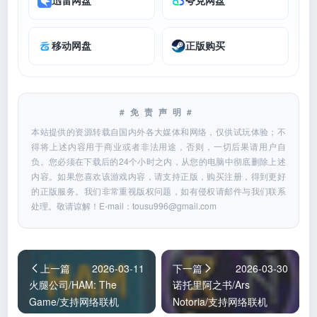
迅雷网盘
夸克网盘
移动网盘
正版购买
#免责声明#
本站提供的资源转载自国内外各大媒体和网络，仅供试玩体验；不
得将上述内容用于商业或者非法用途，否则，一切后果请用户自
负。您必须在下载后的24个小时之内，从您的电脑中彻底删除上述
内容。如果您喜欢该游戏内容，请支持正版，购买注册，得到更好
的正版服务。我们非常重视版权问题，如有侵权请邮件与我们联系
处理。敬请谅解！E-mail：
tousu996@gmail.com
上一篇
2026-03-11
下一篇
2026-03-30
火腿公司/HAM: The
诺托里阿之书/Ars
Game/支持网络联机
Notoria/支持网络联机