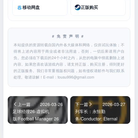
移动网盘
正版购买
#免责声明#
本站提供的资源转载自国内外各大媒体和网络，仅供试玩体验；不
得将上述内容用于商业或者非法用途，否则，一切后果请用户自
负。您必须在下载后的24个小时之内，从您的电脑中彻底删除上述
内容。如果您喜欢该游戏内容，请支持正版，购买注册，得到更好
的正版服务。我们非常重视版权问题，如有侵权请邮件与我们联系
处理。敬请谅解！E-mail：
tousu996@gmail.com
上一篇
2026-03-26
下一篇
2026-03-27
足球经理26-虚拟机
列车长：永恒勤
版/Football Manager 26
务/Conductor: Eternal
HYPERVISOR
Service