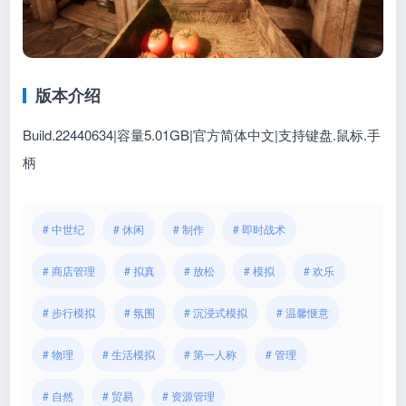
版本介绍
Build.22440634|容量5.01GB|官方简体中文|支持键盘.鼠标.手
柄
# 中世纪
# 休闲
# 制作
# 即时战术
# 商店管理
# 拟真
# 放松
# 模拟
# 欢乐
# 步行模拟
# 氛围
# 沉浸式模拟
# 温馨惬意
# 物理
# 生活模拟
# 第一人称
# 管理
# 自然
# 贸易
# 资源管理