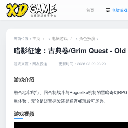
首页
电脑游戏
主页
/
电脑游戏
/
角色扮演
当前位置：
>
>
>
暗影征途：古典卷/Grim Quest - Old 
游戏来源：网友投递
更新时间：2026-03-29 23:20
游戏介绍
融合地牢爬行、回合制战斗与Roguelike机制的黑暗奇幻
重体验，无论是短暂探险还是通宵畅玩皆可尽兴。
游戏视频