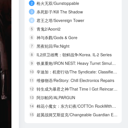
枪火无双/Gunstoppable
2
杀死影子/Kill The Shadow
3
君王之塔/Sovereign Tower
4
青鬼2/Aooni2
5
神与杀戮/Gods & Gore
6
黑夜轮回/Re:Night
7
IL2捍卫雄鹰：朝鲜战争/Korea. IL-2 Series
8
铁巢重炮/IRON NEST: Heavy Turret Simulator
9
辛迪加：机密行动/The Syndicate: Classified Operations
10
维修物语/ReStory: Chill Electronics Repairs
11
转生成为暴君之神/That Time I Got Reincarnated as a Tyrant God
12
阿尔帕冈/ALPARGUN
13
棉花小魔女：东方幻夜/COTTOn RockWithYou -ORIENTAL NIGHT DREAMS-
14
超翼战骑艾斯提克/Changeable Guardian ESTIQUE
15