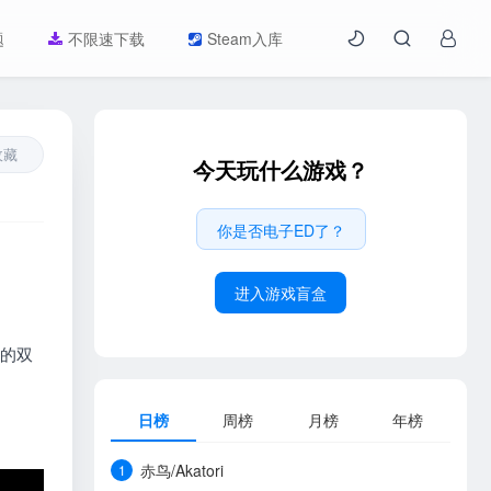
题
不限速下载
Steam入库
收藏
今天玩什么游戏？
你是否电子ED了？
进入游戏盲盒
险的双
日榜
周榜
月榜
年榜
赤鸟/Akatori
1