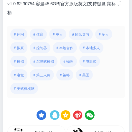
v1.0.62.30754|容量45.6GB|官方原版英文|支持键盘.鼠标.手
柄
# 休闲
# 体育
# 单人
# 团队导向
# 多人
# 拟真
# 控制器
# 本地合作
# 本地多人
# 模拟
# 沉浸式模拟
# 物理
# 电影式
# 电竞
# 第三人称
# 策略
# 美国
# 美式橄榄球