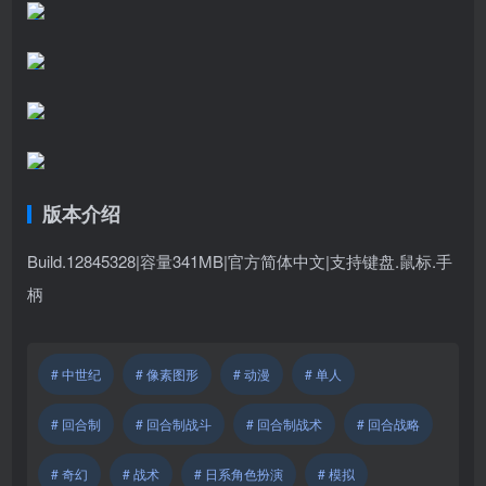
版本介绍
Build.12845328|容量341MB|官方简体中文|支持键盘.鼠标.手
柄
# 中世纪
# 像素图形
# 动漫
# 单人
# 回合制
# 回合制战斗
# 回合制战术
# 回合战略
# 奇幻
# 战术
# 日系角色扮演
# 模拟