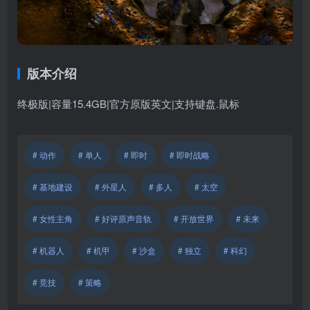
版本介绍
终极版|容量15.4GB|官方原版英文|支持键盘.鼠标
# 动作
# 单人
# 即时
# 即时战略
# 基地建设
# 外星人
# 多人
# 太空
# 女性主角
# 好评原声音轨
# 开放世界
# 未来
# 机器人
# 机甲
# 沙盒
# 独立
# 科幻
# 竞技
# 策略