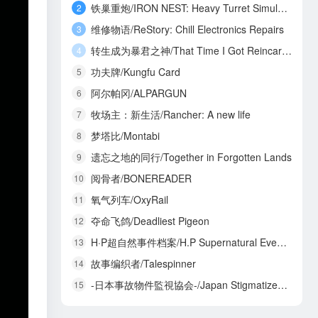
铁巢重炮/IRON NEST: Heavy Turret Simulator
2
维修物语/ReStory: Chill Electronics Repairs
3
转生成为暴君之神/That Time I Got Reincarnated as a Tyrant God
4
功夫牌/Kungfu Card
5
阿尔帕冈/ALPARGUN
6
牧场主：新生活/Rancher: A new life
7
梦塔比/Montabi
8
遗忘之地的同行/Together in Forgotten Lands
9
阅骨者/BONEREADER
10
氧气列车/OxyRail
11
夺命飞鸽/Deadliest Pigeon
12
H·P超自然事件档案/H.P Supernatural Event Archives
13
故事编织者/Talespinner
14
-日本事故物件監視協会-/Japan Stigmatized Property3
15