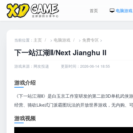
首页
电脑游戏
主页
/
电脑游戏
/
免费专区
当前位置：
>
>
>
下一站江湖Ⅱ/Next Jianghu II
游戏来源：网友投递
更新时间：2026-06-14 18:55
游戏介绍
《下一站江湖Ⅱ》是白玉京工作室研发的第二款3D单机武侠
经营、骑砍Like式门派霸图玩法的开放世界游戏，无内购、
游戏视频