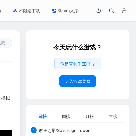
题
不限速下载
Steam入库
收藏
今天玩什么游戏？
你是否电子ED了？
进入游戏盲盒
造模拟
日榜
周榜
月榜
年榜
君王之塔/Sovereign Tower
1