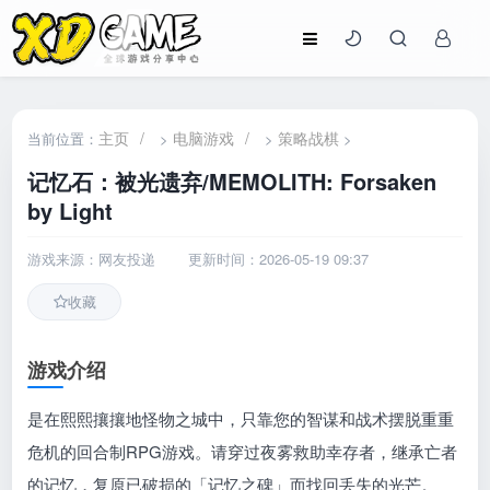
主页
/
电脑游戏
/
策略战棋
当前位置：
>
>
>
记忆石：被光遗弃/MEMOLITH: Forsaken
by Light
游戏来源：网友投递
更新时间：2026-05-19 09:37
收藏
游戏介绍
是在熙熙攘攘地怪物之城中，只靠您的智谋和战术摆脱重重
危机的回合制RPG游戏。请穿过夜雾救助幸存者，继承亡者
的记忆，复原已破损的「记忆之碑」而找回丢失的光芒。