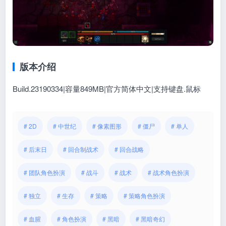
版本介绍
Build.23190334|容量849MB|官方简体中文|支持键盘.鼠标
# 2D
# 中世纪
# 像素图形
# 僵尸
# 单人
# 后末日
# 回合制战术
# 回合战略
# 团队角色扮演
# 战斗
# 战术
# 战术角色扮演
# 独立
# 生存
# 策略
# 策略角色扮演
# 血腥
# 角色扮演
# 黑暗
# 黑暗奇幻