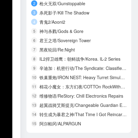
枪火无双/Gunstoppable
2
杀死影子/Kill The Shadow
3
青鬼2/Aooni2
4
神与杀戮/Gods & Gore
5
君王之塔/Sovereign Tower
6
黑夜轮回/Re:Night
7
IL2捍卫雄鹰：朝鲜战争/Korea. IL-2 Series
8
辛迪加：机密行动/The Syndicate: Classified Operations
9
铁巢重炮/IRON NEST: Heavy Turret Simulator
10
棉花小魔女：东方幻夜/COTTOn RockWithYou -ORIENTAL NIGHT DREAMS-
11
维修物语/ReStory: Chill Electronics Repairs
12
超翼战骑艾斯提克/Changeable Guardian ESTIQUE
13
转生成为暴君之神/That Time I Got Reincarnated as a Tyrant God
14
阿尔帕冈/ALPARGUN
15