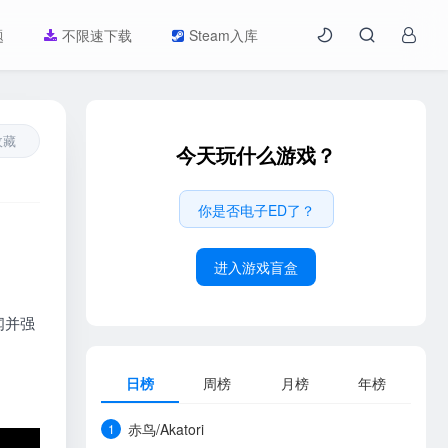
题
不限速下载
Steam入库
收藏
今天玩什么游戏？
你是否电子ED了？
进入游戏盲盒
闻并强
日榜
周榜
月榜
年榜
赤鸟/Akatori
1