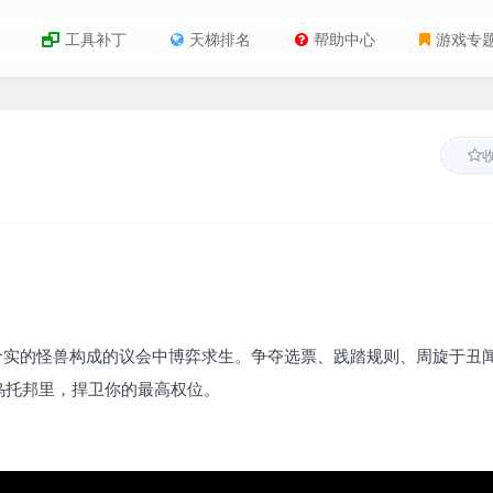
工具补丁
天梯排名
帮助中心
游戏专
由货真价实的怪兽构成的议会中博弈求生。争夺选票、践踏规则、周旋于丑
乌托邦里，捍卫你的最高权位。