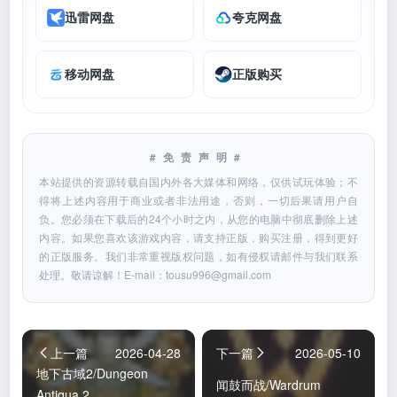
迅雷网盘
夸克网盘
移动网盘
正版购买
#免责声明#
本站提供的资源转载自国内外各大媒体和网络，仅供试玩体验；不
得将上述内容用于商业或者非法用途，否则，一切后果请用户自
负。您必须在下载后的24个小时之内，从您的电脑中彻底删除上述
内容。如果您喜欢该游戏内容，请支持正版，购买注册，得到更好
的正版服务。我们非常重视版权问题，如有侵权请邮件与我们联系
处理。敬请谅解！E-mail：
tousu996@gmail.com
上一篇
2026-04-28
下一篇
2026-05-10
地下古域2/Dungeon
闻鼓而战/Wardrum
Antiqua 2