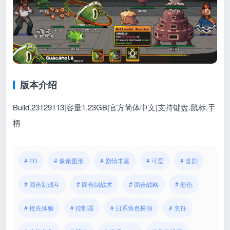
版本介绍
Build.23129113|容量1.23GB|官方简体中文|支持键盘.鼠标.手
柄
# 2D
# 像素图形
# 剧情丰富
# 可爱
# 喜剧
# 回合制战斗
# 回合制战术
# 回合战略
# 彩色
# 抢先体验
# 控制器
# 日系角色扮演
# 烹饪