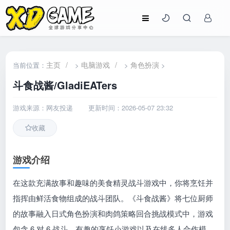
主页
/
电脑游戏
/
角色扮演
当前位置：
>
>
>
斗食战酱/GladiEATers
游戏来源：网友投递
更新时间：2026-05-07 23:32
收藏
游戏介绍
在这款充满故事和趣味的美食精灵战斗游戏中，你将烹饪并
指挥由鲜活食物组成的战斗团队。《斗食战酱》将七位厨师
的故事融入日式角色扮演和肉鸽策略回合挑战模式中，游戏
包含 6 对 6 战斗、有趣的烹饪小游戏以及在线多人合作模