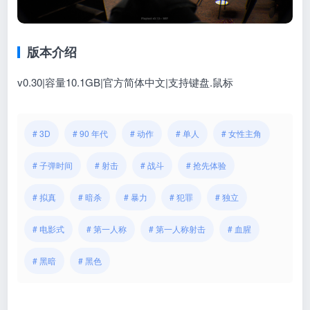
版本介绍
v0.30|容量10.1GB|官方简体中文|支持键盘.鼠标
# 3D
# 90 年代
# 动作
# 单人
# 女性主角
# 子弹时间
# 射击
# 战斗
# 抢先体验
# 拟真
# 暗杀
# 暴力
# 犯罪
# 独立
# 电影式
# 第一人称
# 第一人称射击
# 血腥
# 黑暗
# 黑色