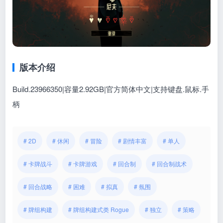
版本介绍
Build.23966350|容量2.92GB|官方简体中文|支持键盘.鼠标.手
柄
# 2D
# 休闲
# 冒险
# 剧情丰富
# 单人
# 卡牌战斗
# 卡牌游戏
# 回合制
# 回合制战术
# 回合战略
# 困难
# 拟真
# 氛围
# 牌组构建
# 牌组构建式类 Rogue
# 独立
# 策略