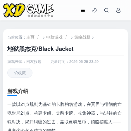
主页
/
电脑游戏
/
策略战棋
当前位置：
>
>
>
地狱黑杰克/Black Jacket
游戏来源：网友投递
更新时间：2026-06-29 23:29
收藏
游戏介绍
一款以21点规则为基础的卡牌构筑游戏，在冥界与徘徊的亡
魂对局21点。构建卡组、觉醒卡牌、收集神器，与过往的亡
魂对决，揭开纠缠的过去，赢取灵魂硬币，贿赂摆渡人——
逃离这个永不结束的噩梦。