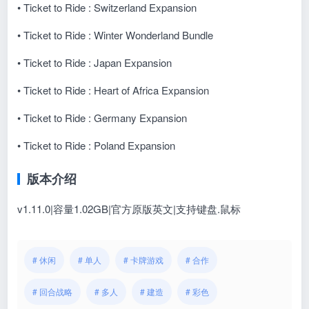
• Ticket to Ride : Switzerland Expansion
• Ticket to Ride : Winter Wonderland Bundle
• Ticket to Ride : Japan Expansion
• Ticket to Ride : Heart of Africa Expansion
• Ticket to Ride : Germany Expansion
• Ticket to Ride : Poland Expansion
版本介绍
v1.11.0|容量1.02GB|官方原版英文|支持键盘.鼠标
# 休闲
# 单人
# 卡牌游戏
# 合作
# 回合战略
# 多人
# 建造
# 彩色