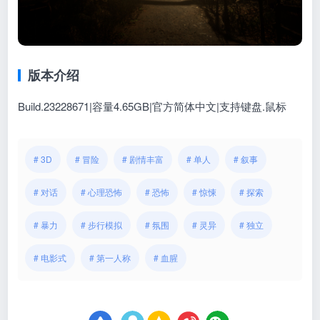
版本介绍
Build.23228671|容量4.65GB|官方简体中文|支持键盘.鼠标
# 3D
# 冒险
# 剧情丰富
# 单人
# 叙事
# 对话
# 心理恐怖
# 恐怖
# 惊悚
# 探索
# 暴力
# 步行模拟
# 氛围
# 灵异
# 独立
# 电影式
# 第一人称
# 血腥