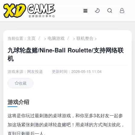
主页
/
电脑游戏
/
联机整合
当前位置：
>
>
>
九球轮盘赌/Nine-Ball Roulette/支持网络联
机
游戏来源：网友投递
更新时间：2026-05-15 11:04
收藏
游戏介绍
这将是你玩过最刺激的桌球游戏，和你至多3名好友一起参
加这场紧张刺激的桌球轮盘赌吧！用桌球的方式淘汰彼此，
直到只剩最后一人。