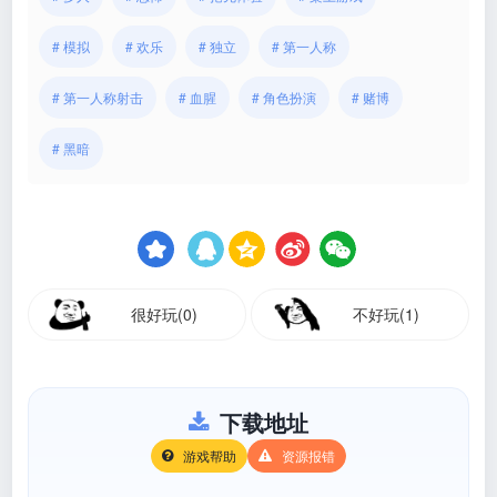
# 模拟
# 欢乐
# 独立
# 第一人称
# 第一人称射击
# 血腥
# 角色扮演
# 赌博
# 黑暗
很好玩(0)
不好玩(1)
下载地址
游戏帮助
资源报错