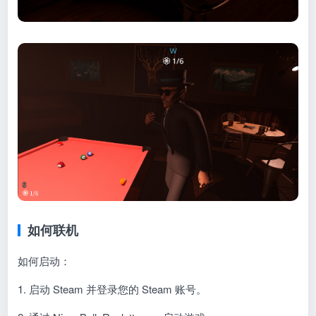
如何联机
如何启动：
1. 启动 Steam 并登录您的 Steam 账号。