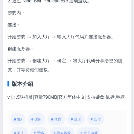
2. 通过 Nine_Ball_Roulette.exe 启动游戏。
游戏内：
连接：
开始游戏 → 加入大厅 → 输入大厅代码并连接服务器。
创建服务器：
开始游戏 → 创建大厅 → 确定 → 将大厅代码分享给您的朋
友，并等待他们连接。
版本介绍
v1.1.5联机版|容量790MB|官方简体中文|支持键盘.鼠标.手柄
# 3D
# 休闲
# 体育
# 台球
# 合作
# 多人
# 恐怖
# 抢先体验
# 桌上游戏