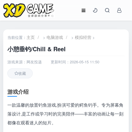
主页
/
电脑游戏
/
模拟经营
当前位置：
>
>
>
小憩垂钓/Chill & Reel
游戏来源：网友投递
更新时间：2026-05-15 11:50
收藏
游戏介绍
一款温馨的放置钓鱼游戏,扮演可爱的鳄鱼钓手。专为屏幕角
落设计,是工作或学习时的完美陪伴——丰富的动画让每一刻
都像在观看迷人的短片。