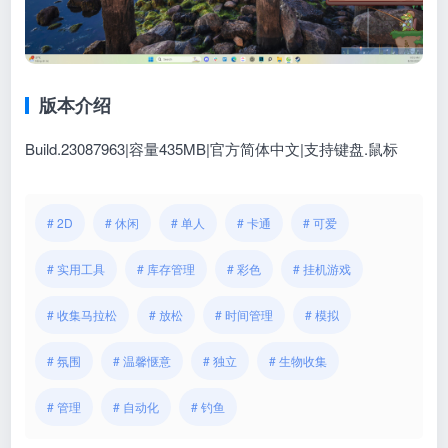
版本介绍
Build.23087963|容量435MB|官方简体中文|支持键盘.鼠标
# 2D
# 休闲
# 单人
# 卡通
# 可爱
# 实用工具
# 库存管理
# 彩色
# 挂机游戏
# 收集马拉松
# 放松
# 时间管理
# 模拟
# 氛围
# 温馨惬意
# 独立
# 生物收集
# 管理
# 自动化
# 钓鱼