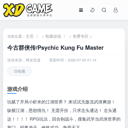
主页
/
电脑游戏
/
免费专区
当前位置：
>
>
>
今古群侠传/Psychic Kung Fu Master
游戏来源：网友投递
更新时间：2026-07-05 01:14
收藏
游戏介绍
玩腻了开局小虾米的江湖世界？ 来试试无敌流武侠爽游！
纵横江湖，恩怨情仇！ 无需开挂，只求念头通达！ 念头通
达！！！！ RPG玩法，回合制战斗，搜集武学当武侠世界的
掌门，招募弟子，修炼武功，争霸天下。