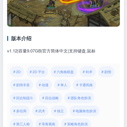
版本介绍
v1.12|容量9.07GB|官方简体中文|支持键盘.鼠标
# 2D
# 2D 平台
# 六角格棋盘
# 剑术
# 剧情
# 剧情丰富
# 动漫
# 单人
# 卡通风格
# 回合制战斗
# 回合战略
# 团队角色扮演
# 多结局
# 武术
# 独立
# 电脑角色扮演
# 第三人称
# 等角视角
# 策略角色扮演