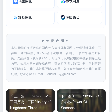
迅雷网盘
夸克网盘
移动网盘
正版购买
#免责声明#
本站提供的资源转载自国内外各大媒体和网络，仅供试玩体验；不
得将上述内容用于商业或者非法用途，否则，一切后果请用户自
负。您必须在下载后的24个小时之内，从您的电脑中彻底删除上述
内容。如果您喜欢该游戏内容，请支持正版，购买注册，得到更好
的正版服务。我们非常重视版权问题，如有侵权请邮件与我们联系
处理。敬请谅解！E-mail：
tousu996@gmail.com
上一篇
2026-05-14
下一篇
2026-05-16
王国历史：三国/History of
亦春秋/Power Of
Kingdoms: Three
Seasons