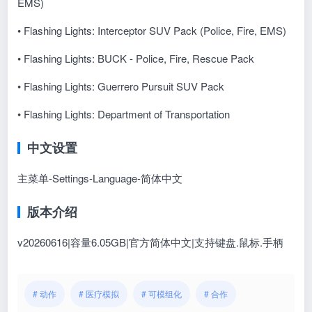
EMS)
• Flashing Lights: Interceptor SUV Pack (Police, Fire, EMS)
• Flashing Lights: BUCK - Police, Fire, Rescue Pack
• Flashing Lights: Guerrero Pursuit SUV Pack
• Flashing Lights: Department of Transportation
中文设置
主菜单-Settings-Language-简体中文
版本介绍
v20260616|容量6.05GB|官方简体中文|支持键盘.鼠标.手柄
# 动作
# 医疗模拟
# 可模组化
# 合作