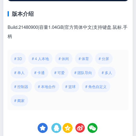
版本介绍
Build.21480900|容量1.04GB|官方简体中文|支持键盘.鼠标.手
柄
# 3D
# 4 人本地
# 休闲
# 体育
# 分屏
# 单人
# 卡通
# 可爱
# 团队导向
# 多人
# 控制器
# 本地合作
# 篮球
# 角色自定义
# 阖家