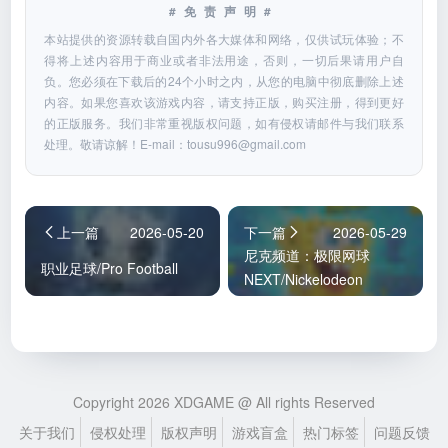
#免责声明#
本站提供的资源转载自国内外各大媒体和网络，仅供试玩体验；不
得将上述内容用于商业或者非法用途，否则，一切后果请用户自
负。您必须在下载后的24个小时之内，从您的电脑中彻底删除上述
内容。如果您喜欢该游戏内容，请支持正版，购买注册，得到更好
的正版服务。我们非常重视版权问题，如有侵权请邮件与我们联系
处理。敬请谅解！E-mail：
tousu996@gmail.com
上一篇
2026-05-20
下一篇
2026-05-29
尼克频道：极限网球
职业足球/Pro Football
NEXT/Nickelodeon
Extreme Tennis: Next!
Copyright 2026 XDGAME @ All rights Reserved
关于我们
侵权处理
版权声明
游戏盲盒
热门标签
问题反馈