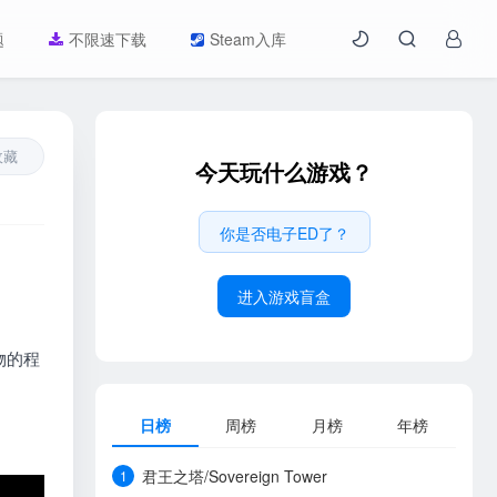
题
不限速下载
Steam入库
收藏
今天玩什么游戏？
你是否电子ED了？
进入游戏盲盒
物的程
日榜
周榜
月榜
年榜
君王之塔/Sovereign Tower
1