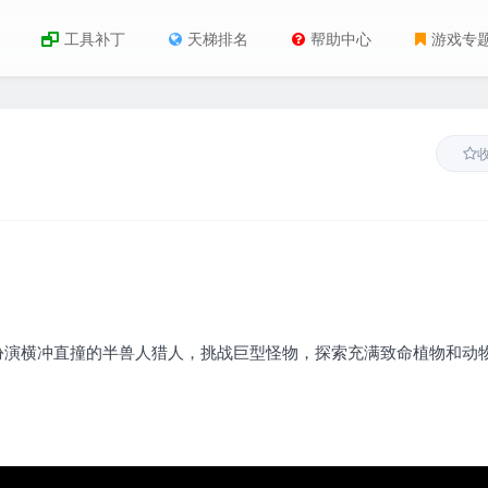
工具补丁
天梯排名
帮助中心
游戏专
戏，玩家将扮演横冲直撞的半兽人猎人，挑战巨型怪物，探索充满致命植物和动