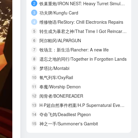
铁巢重炮/IRON NEST: Heavy Turret Simulator
2
功夫牌/Kungfu Card
3
维修物语/ReStory: Chill Electronics Repairs
4
转生成为暴君之神/That Time I Got Reincarnated as a Tyrant God
5
阿尔帕冈/ALPARGUN
6
牧场主：新生活/Rancher: A new life
7
遗忘之地的同行/Together in Forgotten Lands
8
梦塔比/Montabi
9
氧气列车/OxyRail
10
奉魔/Worship Demon
11
阅骨者/BONEREADER
12
H·P超自然事件档案/H.P Supernatural Event Archives
13
夺命飞鸽/Deadliest Pigeon
14
神之一手/Summoner's Gambit
15