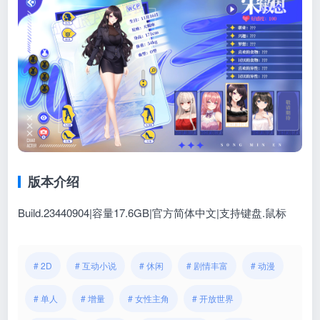
版本介绍
Build.23440904|容量17.6GB|官方简体中文|支持键盘.鼠标
# 2D
# 互动小说
# 休闲
# 剧情丰富
# 动漫
# 单人
# 增量
# 女性主角
# 开放世界