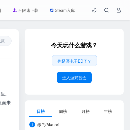
题
不限速下载
Steam入库
收藏
今天玩什么游戏？
你是否电子ED了？
进入游戏盲盒
求生。
直面来
日榜
周榜
月榜
年榜
赤鸟/Akatori
1