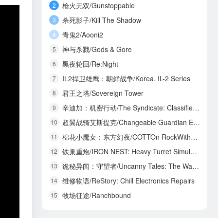
枪火无双/Gunstoppable
2
杀死影子/Kill The Shadow
3
青鬼2/Aooni2
4
神与杀戮/Gods & Gore
5
黑夜轮回/Re:Night
6
IL2捍卫雄鹰：朝鲜战争/Korea. IL-2 Series
7
君王之塔/Sovereign Tower
8
辛迪加：机密行动/The Syndicate: Classified Operations
9
超翼战骑艾斯提克/Changeable Guardian ESTIQUE
10
棉花小魔女：东方幻夜/COTTOn RockWithYou -ORIENTAL NIGHT DREAMS-
11
铁巢重炮/IRON NEST: Heavy Turret Simulator
12
诡秘异闻：守望者/Uncanny Tales: The Watcher
13
维修物语/ReStory: Chill Electronics Repairs
14
牧场征途/Ranchbound
15