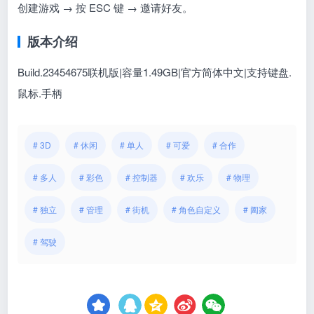
创建游戏 → 按 ESC 键 → 邀请好友。
版本介绍
Build.23454675联机版|容量1.49GB|官方简体中文|支持键盘.
鼠标.手柄
# 3D
# 休闲
# 单人
# 可爱
# 合作
# 多人
# 彩色
# 控制器
# 欢乐
# 物理
# 独立
# 管理
# 街机
# 角色自定义
# 阖家
# 驾驶