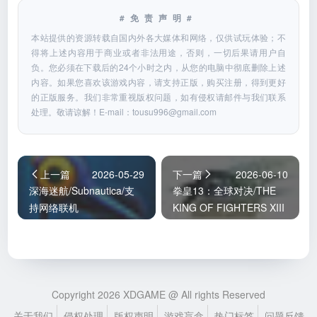
#免责声明#
本站提供的资源转载自国内外各大媒体和网络，仅供试玩体验；不
得将上述内容用于商业或者非法用途，否则，一切后果请用户自
负。您必须在下载后的24个小时之内，从您的电脑中彻底删除上述
内容。如果您喜欢该游戏内容，请支持正版，购买注册，得到更好
的正版服务。我们非常重视版权问题，如有侵权请邮件与我们联系
处理。敬请谅解！E-mail：
tousu996@gmail.com
上一篇
2026-05-29
下一篇
2026-06-10
深海迷航/Subnautica/支
拳皇13：全球对决/THE
持网络联机
KING OF FIGHTERS XIII
GLOBAL MATCH/支持网
络联机
Copyright 2026 XDGAME @ All rights Reserved
关于我们
侵权处理
版权声明
游戏盲盒
热门标签
问题反馈