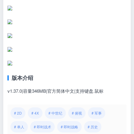
版本介绍
v1.37.0|容量346MB|官方简体中文|支持键盘.鼠标
# 2D
# 4X
# 中世纪
# 俯视
# 军事
# 单人
# 即时战术
# 即时战略
# 历史