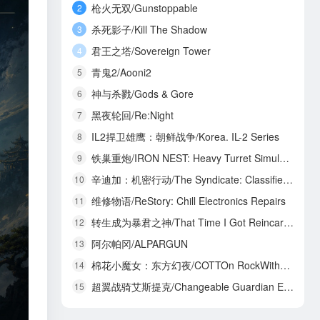
枪火无双/Gunstoppable
2
杀死影子/Kill The Shadow
3
君王之塔/Sovereign Tower
4
青鬼2/Aooni2
5
神与杀戮/Gods & Gore
6
黑夜轮回/Re:Night
7
IL2捍卫雄鹰：朝鲜战争/Korea. IL-2 Series
8
铁巢重炮/IRON NEST: Heavy Turret Simulator
9
辛迪加：机密行动/The Syndicate: Classified Operations
10
维修物语/ReStory: Chill Electronics Repairs
11
转生成为暴君之神/That Time I Got Reincarnated as a Tyrant God
12
阿尔帕冈/ALPARGUN
13
棉花小魔女：东方幻夜/COTTOn RockWithYou -ORIENTAL NIGHT DREAMS-
14
超翼战骑艾斯提克/Changeable Guardian ESTIQUE
15