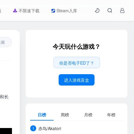
题
不限速下载
Steam入库
收藏
今天玩什么游戏？
你是否电子ED了？
进入游戏盲盒
和长
日榜
周榜
月榜
年榜
赤鸟/Akatori
1