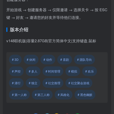
开始游戏 → 创建服务器 → 仅限邀请 → 选择关卡 → 按 ESC
键 → 好友 → 邀请您的好友并等待他们连接。
版本介绍
v148联机版|容量2.87GB|官方简体中文|支持键盘.鼠标
# 3D
# 休闲
# 动作
# 喜剧
# 团队导向
# 声控
# 多人
# 时间管理
# 模拟
# 欢乐
# 潜行
# 独立
# 社交推理
# 社交聚会游戏
# 第一人称
# 第三人称
# 风格化
# 黑色幽默