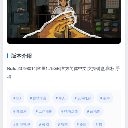
版本介绍
Build.23798014|容量1.75GB|官方简体中文|支持键盘.鼠标.手
柄
# 2D
# 剧情丰富
# 单人
# 反乌托邦
# 叙事
# 多结局
# 工作模拟
# 指向点击
# 政治性
# 时间管理
# 模拟
# 氛围
# 爱情
# 猫