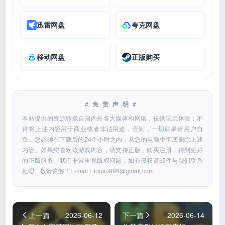
迅雷网盘
夸克网盘
移动网盘
正版购买
#免责声明#
本站提供的资源转载自国内外各大媒体和网络，仅供试玩体验；不
得将上述内容用于商业或者非法用途，否则，一切后果请用户自
负。您必须在下载后的24个小时之内，从您的电脑中彻底删除上述
内容。如果您喜欢该游戏内容，请支持正版，购买注册，得到更好
的正版服务。我们非常重视版权问题，如有侵权请邮件与我们联系
处理。敬请谅解！E-mail：
tousu996@gmail.com
上一篇
2026-06-12
下一篇
2026-06-14