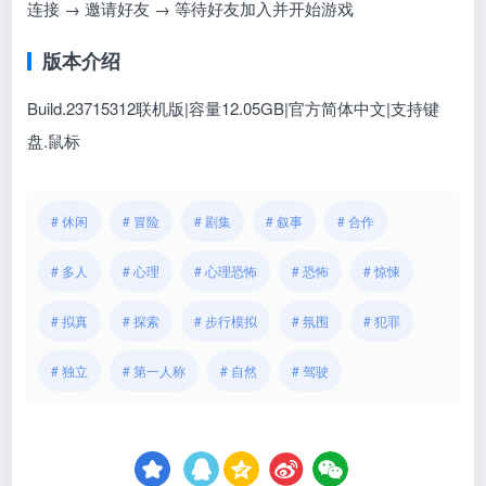
连接 → 邀请好友 → 等待好友加入并开始游戏
版本介绍
Build.23715312联机版|容量12.05GB|官方简体中文|支持键
盘.鼠标
# 休闲
# 冒险
# 剧集
# 叙事
# 合作
# 多人
# 心理
# 心理恐怖
# 恐怖
# 惊悚
# 拟真
# 探索
# 步行模拟
# 氛围
# 犯罪
# 独立
# 第一人称
# 自然
# 驾驶