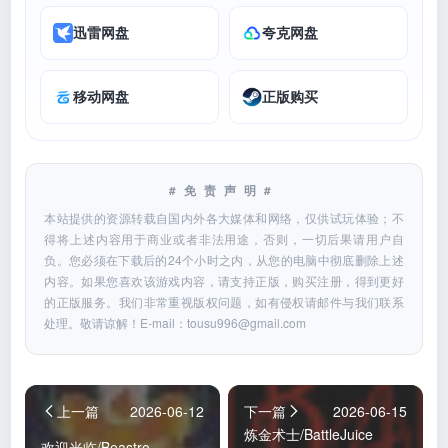
迅雷网盘
夸克网盘
移动网盘
正版购买
#免责声明#
本站提供的资源转载自国内外各大媒体和网络，仅供试玩体验；不
得将上述内容用于商业或者非法用途，否则，一切后果请用户自
负。您必须在下载后的24个小时之内，从您的电脑中彻底删除上述
内容。如果您喜欢该游戏内容，请支持正版，购买注册，得到更好
的正版服务。我们非常重视版权问题，如有侵权请邮件与我们联系
处理。敬请谅解！E-mail：
tousu996@gmail.com
上一篇
2026-06-12
下一篇
2026-06-15
炼金术士/BattleJuice
欢迎光临/Beastro