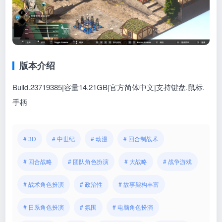
版本介绍
Build.23719385|容量14.21GB|官方简体中文|支持键盘.鼠标.
手柄
# 3D
# 中世纪
# 动漫
# 回合制战术
# 回合战略
# 团队角色扮演
# 大战略
# 战争游戏
# 战术角色扮演
# 政治性
# 故事架构丰富
# 日系角色扮演
# 氛围
# 电脑角色扮演