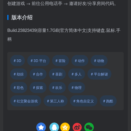
创建游戏 → 前往公用电话亭 → 邀请好友/分享房间代码。
版本介绍
Build.23823439|容量1.7GB|官方简体中文|支持键盘.鼠标.手
柄
# 3D
# 3D 平台
# 冒险
# 动作
# 动物
# 劫掠
# 合作
# 喜剧
# 多人
# 平台解谜
# 彩色
# 探索
# 欢乐
# 物理
# 社交聚会游戏
# 第三人称
# 角色自定义
# 跑酷