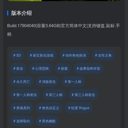
版本介绍
Build.17904040|容量3.64GB|官方简体中文|支持键盘.鼠标.手
柄
# 3D
# 刷宝射击游戏
# 动作角色扮演
# 女性主角
# 射击
# 心理恐怖
# 探索
# 故事架构丰富
# 永久死亡
# 清版射击
# 第一人称
# 第一人称射击
# 第三人称
# 第三人称射击
# 类魂系列
# 角色自定义
# 轻度 Rogue
# 选择取向
# 黑色幽默