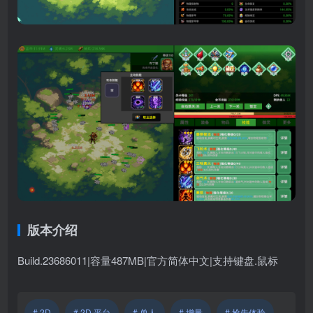
版本介绍
Build.23686011|容量487MB|官方简体中文|支持键盘.鼠标
# 2D
# 2D 平台
# 单人
# 增量
# 抢先体验