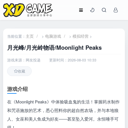
主页
/
电脑游戏
/
模拟经营
当前位置：
>
>
>
月光峰/月光岭物语/Moonlight Peaks
游戏来源：网友投递
更新时间：2026-08-03 10:33
收藏
游戏介绍
在《Moonlight Peaks》中体验吸血鬼的生活！掌握药水制作
和咒语施放的艺术，悉心照料你的超自然农场，并与本地狼
人、女巫和美人鱼成为好友——甚至坠入爱河。永恒唾手可
得！