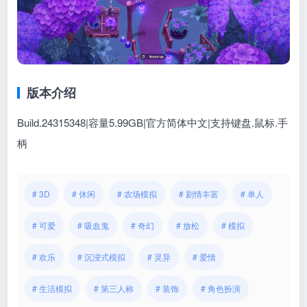
版本介绍
Build.24315348|容量5.99GB|官方简体中文|支持键盘.鼠标.手
柄
# 3D
# 休闲
# 农场模拟
# 剧情丰富
# 单人
# 可爱
# 吸血鬼
# 奇幻
# 放松
# 模拟
# 欢乐
# 沉浸式模拟
# 灵异
# 爱情
# 生活模拟
# 第三人称
# 装饰
# 角色扮演