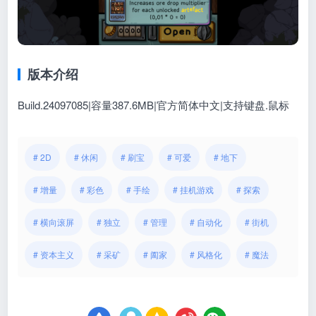
版本介绍
Build.24097085|容量387.6MB|官方简体中文|支持键盘.鼠标
# 2D
# 休闲
# 刷宝
# 可爱
# 地下
# 增量
# 彩色
# 手绘
# 挂机游戏
# 探索
# 横向滚屏
# 独立
# 管理
# 自动化
# 街机
# 资本主义
# 采矿
# 阖家
# 风格化
# 魔法