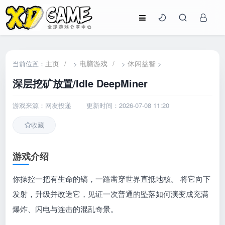
主页
/
电脑游戏
/
休闲益智
当前位置：
>
>
>
深层挖矿放置/Idle DeepMiner
游戏来源：网友投递
更新时间：2026-07-08 11:20
收藏
游戏介绍
你操控一把有生命的镐，一路凿穿世界直抵地核。 将它向下
发射，升级并改造它，见证一次普通的坠落如何演变成充满
爆炸、闪电与连击的混乱奇景。