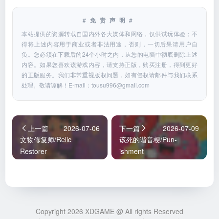
#免责声明#
本站提供的资源转载自国内外各大媒体和网络，仅供试玩体验；不
得将上述内容用于商业或者非法用途，否则，一切后果请用户自
负。您必须在下载后的24个小时之内，从您的电脑中彻底删除上述
内容。如果您喜欢该游戏内容，请支持正版，购买注册，得到更好
的正版服务。我们非常重视版权问题，如有侵权请邮件与我们联系
处理。敬请谅解！E-mail：
tousu996@gmail.com
上一篇
2026-07-06
下一篇
2026-07-09
文物修复师/Relic
该死的谐音梗/Pun-
Restorer
ishment
Copyright 2026 XDGAME @ All rights Reserved