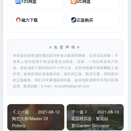
123网盘
UC网盘
磁力下载
正版购买
#免责声明#
本站提供的资源转载自国内外各大媒体和网络，仅供试玩体验；不
得将上述内容用于商业或者非法用途，否则，一切后果请用户自
负。您必须在下载后的24个小时之内，从您的电脑中彻底删除上述
内容。如果您喜欢该游戏内容，请支持正版，购买注册，得到更好
的正版服务。我们非常重视版权问题，如有侵权请邮件与我们联系
处理。敬请谅解！E-mail：
tousu996@gmail.com
上一篇
2021-08-12
下一篇
2021-08-13
陶艺大师/Master Of
花园模拟器：繁花似
Pottery
梦/Garden Simulator