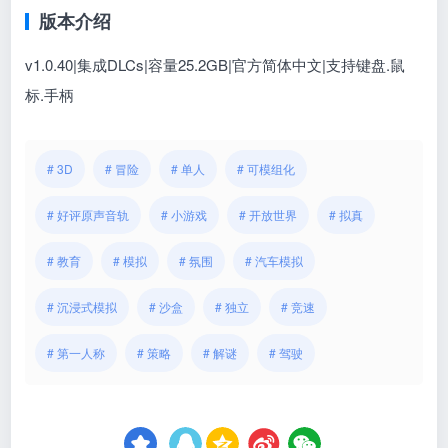
版本介绍
v1.0.40|集成DLCs|容量25.2GB|官方简体中文|支持键盘.鼠
标.手柄
# 3D
# 冒险
# 单人
# 可模组化
# 好评原声音轨
# 小游戏
# 开放世界
# 拟真
# 教育
# 模拟
# 氛围
# 汽车模拟
# 沉浸式模拟
# 沙盒
# 独立
# 竞速
# 第一人称
# 策略
# 解谜
# 驾驶