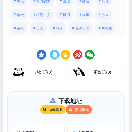
# 单人
# 即时战术
# 困难
# 建造
# 彩色
# 放松
# 极简主义
# 模拟
# 火车
# 独立
# 策略
# 管理
# 解谜
# 资源管理
# 风格化
很好玩(9)
不好玩(3)
下载地址
游戏帮助
资源报错