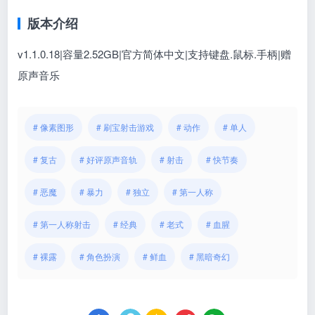
版本介绍
v1.1.0.18|容量2.52GB|官方简体中文|支持键盘.鼠标.手柄|赠
原声音乐
# 像素图形
# 刷宝射击游戏
# 动作
# 单人
# 复古
# 好评原声音轨
# 射击
# 快节奏
# 恶魔
# 暴力
# 独立
# 第一人称
# 第一人称射击
# 经典
# 老式
# 血腥
# 裸露
# 角色扮演
# 鲜血
# 黑暗奇幻