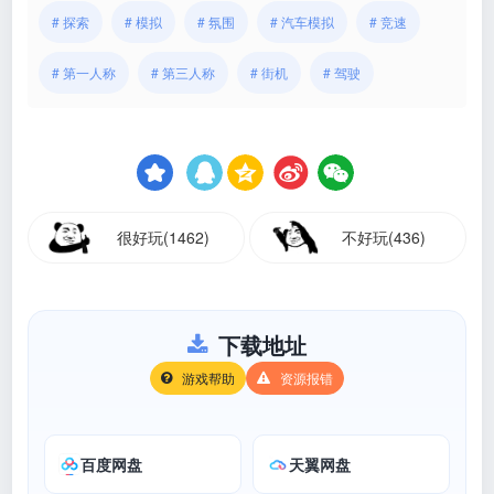
# 探索
# 模拟
# 氛围
# 汽车模拟
# 竞速
# 第一人称
# 第三人称
# 街机
# 驾驶
很好玩(1462)
不好玩(436)
下载地址
游戏帮助
资源报错
百度网盘
天翼网盘