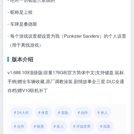
- 昵称是上校
- 车牌是桑德斯
- 每个游戏设置都设置为我（Punkster Sanders）的个人设置
（用于离线游戏）
版本介绍
v1.688.109顶级版|容量176GB|官方简体中文|支持键盘.鼠标.
手柄|赠全车辆收藏.原厂调教涂装.剧情故事全三星.DLC全通
存档
|赠V10联机补丁
# 3A大作
# 体育
# 冒险
# 动作
# 单人
# 合作
# 唯美
# 多人
# 开放世界
# 拟真