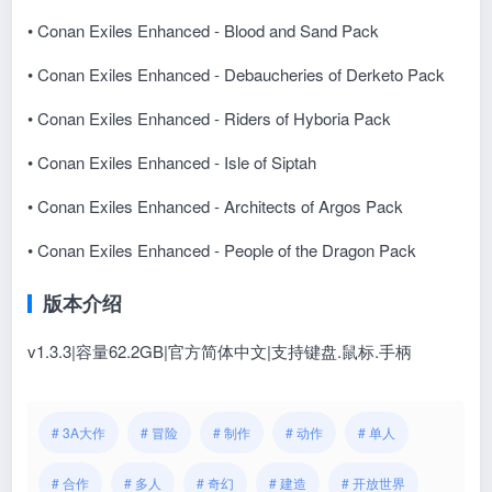
• Conan Exiles Enhanced - Blood and Sand Pack
• Conan Exiles Enhanced - Debaucheries of Derketo Pack
• Conan Exiles Enhanced - Riders of Hyboria Pack
• Conan Exiles Enhanced - Isle of Siptah
• Conan Exiles Enhanced - Architects of Argos Pack
• Conan Exiles Enhanced - People of the Dragon Pack
版本介绍
v1.3.3|容量62.2GB|官方简体中文|支持键盘.鼠标.手柄
# 3A大作
# 冒险
# 制作
# 动作
# 单人
# 合作
# 多人
# 奇幻
# 建造
# 开放世界