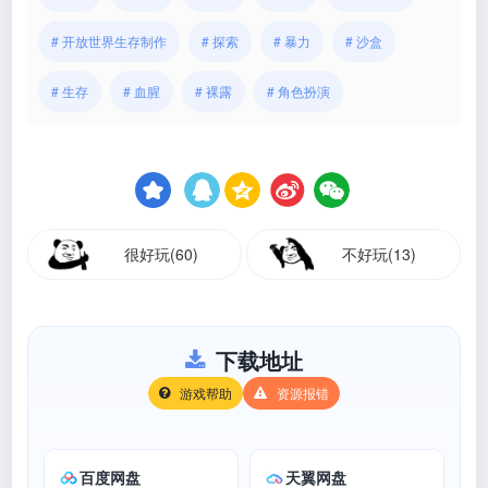
# 开放世界生存制作
# 探索
# 暴力
# 沙盒
# 生存
# 血腥
# 裸露
# 角色扮演
很好玩(60)
不好玩(13)
下载地址
游戏帮助
资源报错
百度网盘
天翼网盘