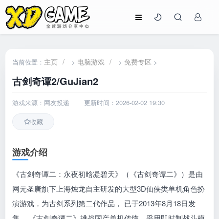
主页
/
电脑游戏
/
免费专区
当前位置：
>
>
>
古剑奇谭2/GuJian2
游戏来源：网友投递
更新时间：2026-02-02 19:30
收藏
游戏介绍
《古剑奇谭二：永夜初晗凝碧天》（《古剑奇谭二》）是由
网元圣唐旗下上海烛龙自主研发的大型3D仙侠类单机角色扮
演游戏，为古剑系列第二代作品， 已于2013年8月18日发
售。 《古剑奇谭二》挑战国产单机传统，采用即时制战斗模