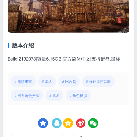
版本介绍
Build.2132078|容量6.16GB|官方简体中文|支持键盘.鼠标
# 剧情丰富
# 单人
# 回合制
# 好评原声音轨
# 日系角色扮演
# 武术
# 角色扮演