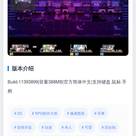
版本介绍
Build.11393899|容量388MB|官方简体中文|支持键盘.鼠标.手
柄
# 2D
# RPG制作大师
# 像素图形
# 军事
# 剧情丰富
# 动漫
# 单人
# 可爱
# 回合制