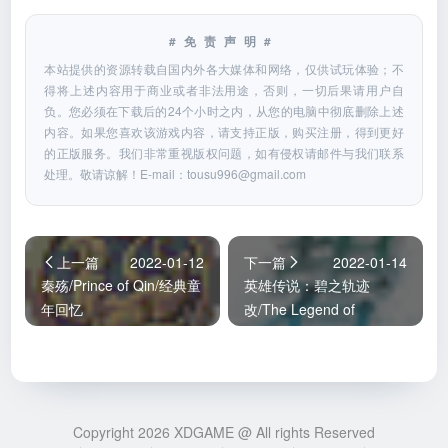
#免责声明#
本站提供的资源转载自国内外各大媒体和网络，仅供试玩体验；不
得将上述内容用于商业或者非法用途，否则，一切后果请用户自
负。您必须在下载后的24个小时之内，从您的电脑中彻底删除上述
内容。如果您喜欢该游戏内容，请支持正版，购买注册，得到更好
的正版服务。我们非常重视版权问题，如有侵权请邮件与我们联系
处理。敬请谅解！E-mail：
tousu996@gmail.com
上一篇
2022-01-12
下一篇
2022-01-14
秦殇/Prince of Qin/经典童
英雄传说：碧之轨迹
年回忆
改/The Legend of
Heroes: Ao no Kiseki KAI
Copyright 2026 XDGAME @ All rights Reserved