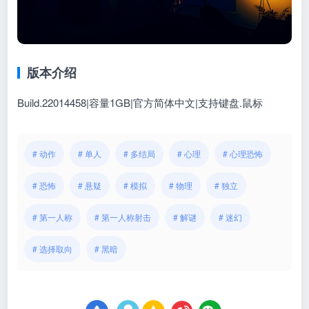
版本介绍
Build.22014458|容量1GB|官方简体中文|支持键盘.鼠标
# 动作
# 单人
# 多结局
# 心理
# 心理恐怖
# 恐怖
# 悬疑
# 模拟
# 物理
# 独立
# 第一人称
# 第一人称射击
# 解谜
# 迷幻
# 选择取向
# 黑暗