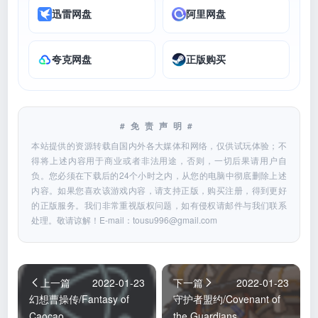
迅雷网盘
阿里网盘
夸克网盘
正版购买
#免责声明#
本站提供的资源转载自国内外各大媒体和网络，仅供试玩体验；不
得将上述内容用于商业或者非法用途，否则，一切后果请用户自
负。您必须在下载后的24个小时之内，从您的电脑中彻底删除上述
内容。如果您喜欢该游戏内容，请支持正版，购买注册，得到更好
的正版服务。我们非常重视版权问题，如有侵权请邮件与我们联系
处理。敬请谅解！E-mail：
tousu996@gmail.com
上一篇
2022-01-23
下一篇
2022-01-23
幻想曹操传/Fantasy of
守护者盟约/Covenant of
Caocao
the Guardians