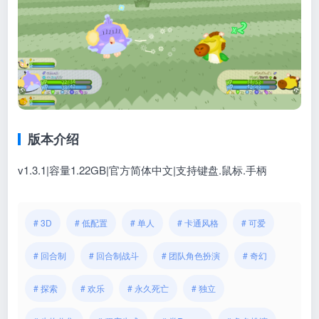
版本介绍
v1.3.1|容量1.22GB|官方简体中文|支持键盘.鼠标.手柄
# 3D
# 低配置
# 单人
# 卡通风格
# 可爱
# 回合制
# 回合制战斗
# 团队角色扮演
# 奇幻
# 探索
# 欢乐
# 永久死亡
# 独立