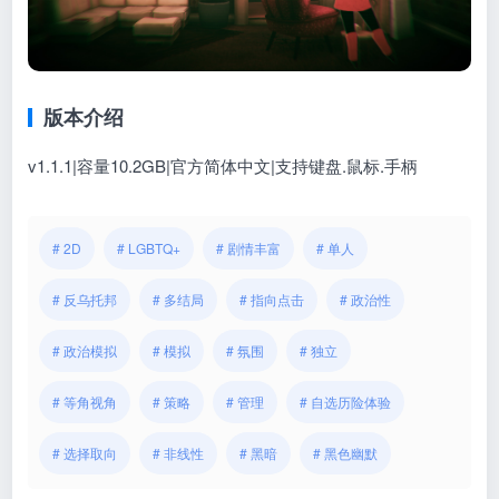
版本介绍
v1.1.1|容量10.2GB|官方简体中文|支持键盘.鼠标.手柄
# 2D
# LGBTQ+
# 剧情丰富
# 单人
# 反乌托邦
# 多结局
# 指向点击
# 政治性
# 政治模拟
# 模拟
# 氛围
# 独立
# 等角视角
# 策略
# 管理
# 自选历险体验
# 选择取向
# 非线性
# 黑暗
# 黑色幽默