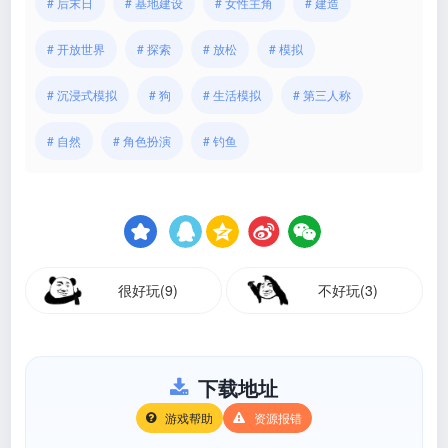
# 后末日
# 基地建设
# 女性主角
# 建造
# 开放世界
# 探索
# 放松
# 模拟
# 沉浸式模拟
# 狗
# 生活模拟
# 第三人称
# 自然
# 角色扮演
# 钓鱼
很好玩(9)
不好玩(3)
下载地址
游戏帮助
资源报错