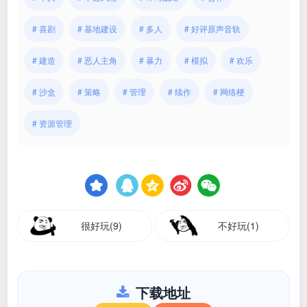
# 喜剧
# 基地建设
# 多人
# 好评原声音轨
# 建造
# 恶人主角
# 暴力
# 模拟
# 欢乐
# 沙盒
# 策略
# 管理
# 续作
# 网络梗
# 资源管理
很好玩(9)
不好玩(1)
下载地址