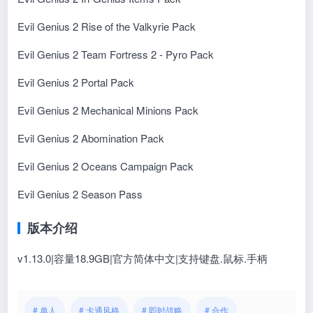
Evil Genius 2 Rise of the Valkyrie Pack
Evil Genius 2 Team Fortress 2 - Pyro Pack
Evil Genius 2 Portal Pack
Evil Genius 2 Mechanical Minions Pack
Evil Genius 2 Abomination Pack
Evil Genius 2 Oceans Campaign Pack
Evil Genius 2 Season Pass
版本介绍
v1.13.0|容量18.9GB|官方简体中文|支持键盘.鼠标.手柄
# 单人
# 卡通风格
# 即时战略
# 合作