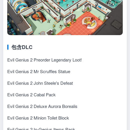
包含DLC
Evil Genius 2 Preorder Legendary Loot!
Evil Genius 2 Mr Scruffles Statue
Evil Genius 2 John Steele's Defeat
Evil Genius 2 Cabal Pack
Evil Genius 2 Deluxe Aurora Borealis
Evil Genius 2 Minion Toilet Block
Evil Genius 2 In-Genius Items Pack