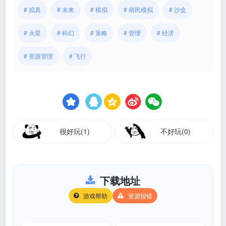
# 拟真
# 未来
# 模拟
# 殖民模拟
# 沙盒
# 火星
# 科幻
# 策略
# 管理
# 经济
# 资源管理
# 飞行
很好玩(1)
不好玩(0)
下载地址
游戏帮助
资源报错