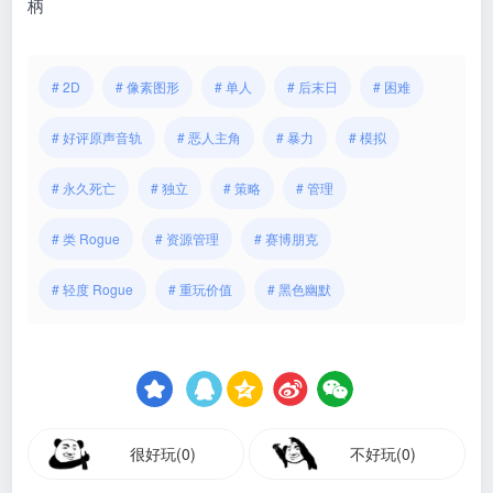
柄
# 2D
# 像素图形
# 单人
# 后末日
# 困难
# 好评原声音轨
# 恶人主角
# 暴力
# 模拟
# 永久死亡
# 独立
# 策略
# 管理
# 类 Rogue
# 资源管理
# 赛博朋克
# 轻度 Rogue
# 重玩价值
# 黑色幽默
很好玩(0)
不好玩(0)